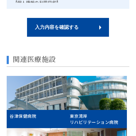
【個人情報の利用目的】
a) お客様のご要望に合わせたサービスをご提供するため
の各種ご連絡。
b) お問い合わせいただいたご質問への回答のご連絡。
入力内容を確認する
取得した個人情報は、ご本人の同意なしに目的以外では
利用しません。
情報が漏洩しないよう対策を講じ、従業員だけでなく委
関連医療施設
託業者も監督します。
ご本人の同意を得ずに第三者に情報を提供しません。
ご本人からの求めに応じ情報を開示します。
公開された個人情報が事実と異なる場合、訂正や削除に
応じます。
個人情報の取り扱いに関する苦情に対し、適切・迅速に
対処します。
谷津保健病院
東京湾岸
リハビリテーション病院