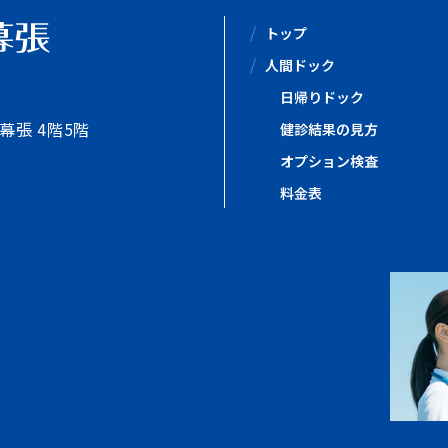
トップ
人間ドック
⽇帰りドック
幕張 4階5階
健診結果の⾒⽅
オプション検査
料⾦表