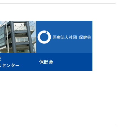
宅
保健会
スセンター